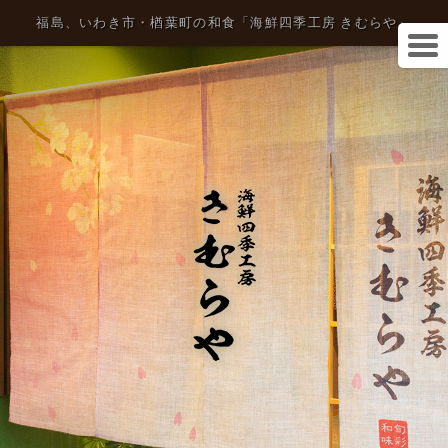
福島、いわき市・楢葉町の和食「海鮮四季工房 きむらや」
初
ホ
め
ー
て
ム
の
方
へ