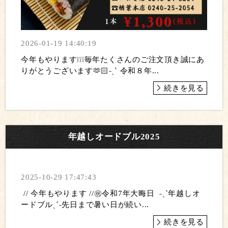
2026-01-19 14:40:19
今年もやります❕❕❕毎年たくさんのご注文頂き誠にあ
りがとうございます🫶🏻˗ˏˋ 令和８年...
続きを見る
年越しオードブル2025
2025-10-29 17:47:43
// 今年もやります //㊗️令和7年大晦日 ˗ˏˋ年越しオ
ードブルˎˊ˗先日まで暑い日が続い...
続きを見る