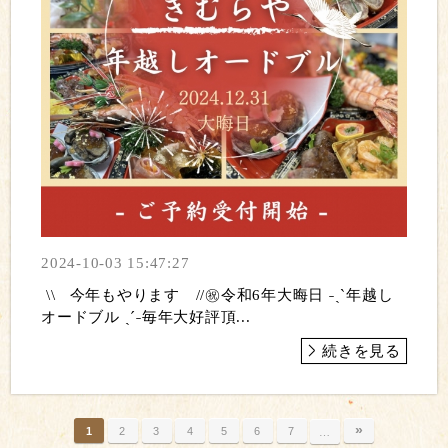
2024-10-03 15:47:27
\\ 今年もやります //㊗️令和6年大晦日 ˗ˏˋ年越し
オードブル ˎˊ˗毎年大好評頂...
続きを見る
»
1
2
3
4
5
6
7
…