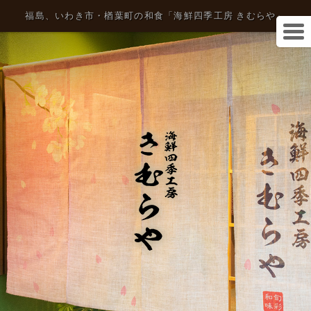
福島、いわき市・楢葉町の和食「海鮮四季工房 きむらや」
初
ホ
め
ー
て
ム
の
方
へ